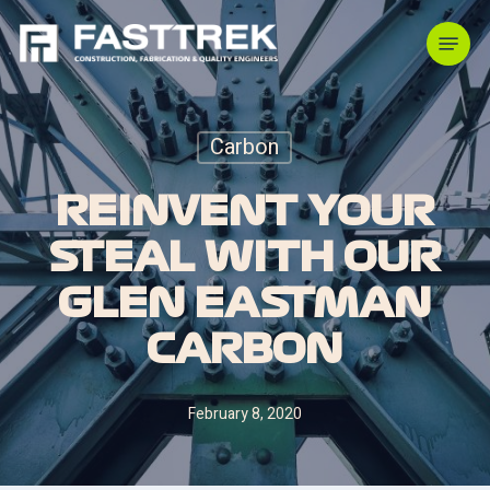
Skip
Menu
to
main
content
Carbon
REINVENT YOUR
STEAL WITH OUR
GLEN EASTMAN
CARBON
February 8, 2020