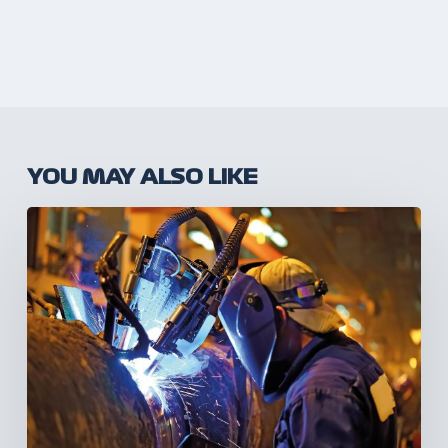
YOU MAY ALSO LIKE
Taking
the
adventure
you’ve
been
waiting
for