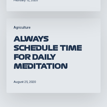
February 12, 2020
Always
Agriculture
schedule
time
ALWAYS
for
SCHEDULE TIME
daily
FOR DAILY
meditation
MEDITATION
August 25, 2020