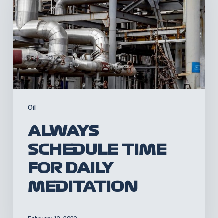
time
for
daily
meditation
Oil
ALWAYS
SCHEDULE TIME
FOR DAILY
MEDITATION